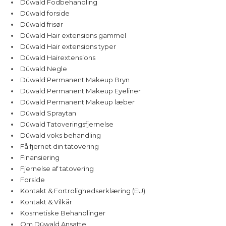
Düwald Fodbehandling
Düwald forside
Düwald frisør
Düwald Hair extensions gammel
Düwald Hair extensions typer
Düwald Hairextensions
Düwald Negle
Düwald Permanent Makeup Bryn
Düwald Permanent Makeup Eyeliner
Düwald Permanent Makeup læber
Düwald Spraytan
Düwald Tatoveringsfjernelse
Düwald voks behandling
Få fjernet din tatovering
Finansiering
Fjernelse af tatovering
Forside
Kontakt & Fortrolighedserklæring (EU)
Kontakt & Vilkår
Kosmetiske Behandlinger
Om Düwald Ansatte