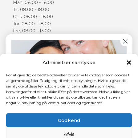
Man. 08:00 - 18:00
Tir. 08:00 - 18:00
Ons. 08:00 - 18:00
Tor. 08:00 - 18:00
Fre. 08:00 - 13:00
Lør. 09:00 - 14:00
Åbningstiderne kan varierer
Følg os
Administrer samtykke
Facebook
For at give dig de bedste oplevelser bruger vi teknologier som cookies til
Instagram
at gemme og/eller få adgang til enhedsoplysninger. Hvis du giver dit
samtykke til disse teknologier, kan vi behandle data som f.eks.
browsingadfærd eller unikke ID'er på dette websted. Hvis du ikke giver
dit samtykke eller trækker dit samtykke tilbage, kan det have en
negativ indvirkning på visse funktioner og egenskaber.
4,5 ud af 5 stjerner hos Trustpilot
Tilmeld dig nyhedsbrevet og få
150 kr.
i rabat på din
første behandling.
Godkend
Afvis