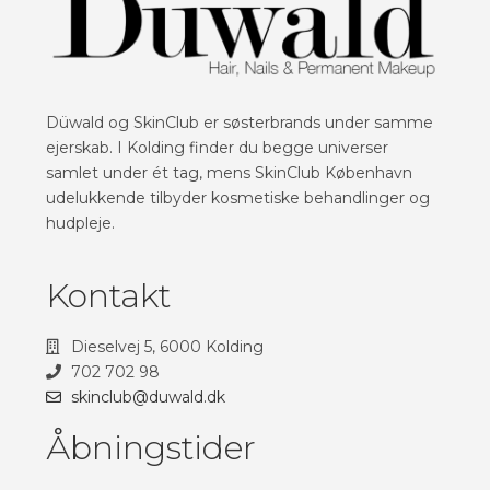
Düwald og SkinClub er søsterbrands under samme
ejerskab. I Kolding finder du begge universer
samlet under ét tag, mens SkinClub København
udelukkende tilbyder kosmetiske behandlinger og
hudpleje.
Kontakt
Dieselvej 5, 6000 Kolding
702 702 98
skinclub@duwald.dk
Åbningstider