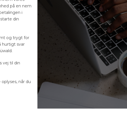
kønhed på en nem
etalingen i
starte din
mt og trygt for
 hurtigt svar
Düwald.
vej til din
 oplyses, når du