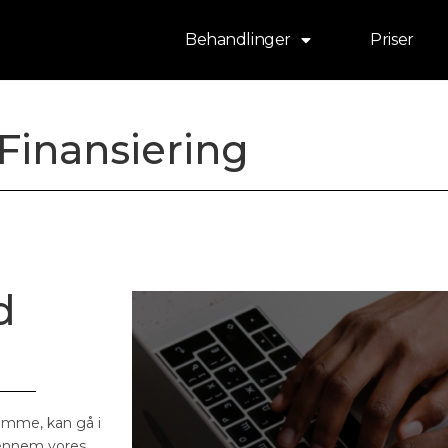
Behandlinger
Priser
Finansiering
d
ømme, kan gå i
 gennem vores