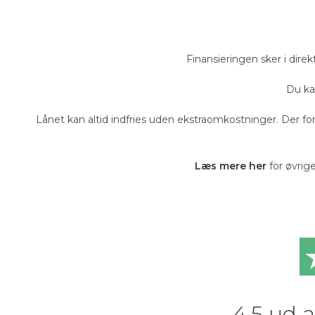
Finansieringen sker i dir
Du ka
Lånet kan altid indfries uden ekstraomkostninger. Der for
Læs mere her
for øvrig
4,5 ud a