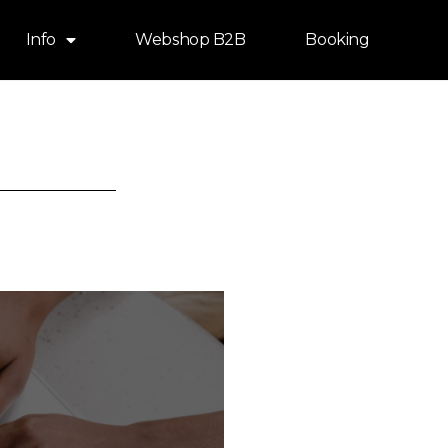
Info
Webshop B2B
Booking