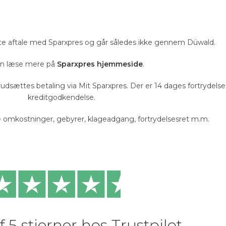
ekte aftale med Sparxpres og går således ikke gennem Düwald.
n læse mere på
Sparxpres hjemmeside
.
udsættes betaling via Mit Sparxpres. Der er 14 dages fortrydelses
kreditgodkendelse.
e omkostninger, gebyrer, klageadgang, fortrydelsesret m.m.
f 5 stjerner hos Trustpilot