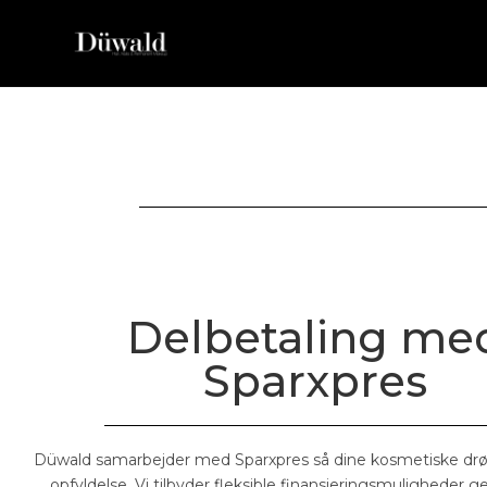
Delbetaling me
Sparxpres
Düwald samarbejder med Sparxpres så dine kosmetiske dr
opfyldelse. Vi tilbyder fleksible finansieringsmuligheder