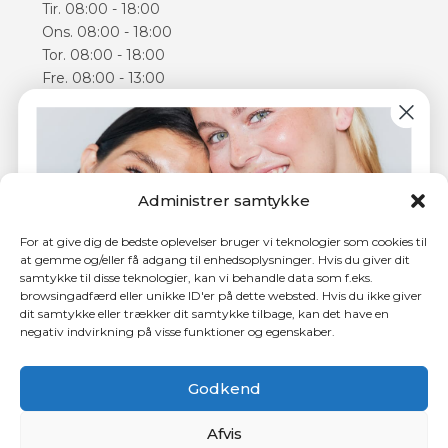
Tir. 08:00 - 18:00
Ons. 08:00 - 18:00
Tor. 08:00 - 18:00
Fre. 08:00 - 13:00
Lør. 09:00 - 14:00
Åbningstiderne kan varierer
Følg os
Administrer samtykke
Facebook
Instagram
For at give dig de bedste oplevelser bruger vi teknologier som cookies til
at gemme og/eller få adgang til enhedsoplysninger. Hvis du giver dit
samtykke til disse teknologier, kan vi behandle data som f.eks.
browsingadfærd eller unikke ID'er på dette websted. Hvis du ikke giver
dit samtykke eller trækker dit samtykke tilbage, kan det have en
negativ indvirkning på visse funktioner og egenskaber.
4,5 ud af 5 stjerner hos Trustpilot
Tilmeld dig nyhedsbrevet og få
150 kr.
i rabat på din
første behandling.
Godkend
Afvis