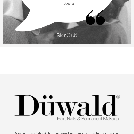
Düwald og SkinClub er søsterbrands under samme