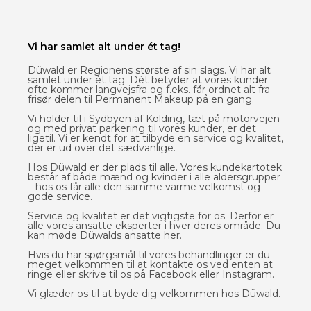
Vi har samlet alt under ét tag!
Düwald er Regionens største af sin slags. Vi har alt
samlet under ét tag. Dét betyder at vores kunder
ofte kommer langvejsfra og f.eks. får ordnet alt fra
frisør delen til Permanent Makeup på en gang.
Vi holder til i Sydbyen af Kolding, tæt på motorvejen
og med privat parkering til vores kunder, er det
ligetil. Vi er kendt for at tilbyde en service og kvalitet,
der er ud over det sædvanlige.
Hos Düwald er der plads til alle. Vores kundekartotek
består af både mænd og kvinder i alle aldersgrupper
– hos os får alle den samme varme velkomst og
gode service.
Service og kvalitet er det vigtigste for os. Derfor er
alle vores ansatte eksperter i hver deres område. Du
kan møde Düwalds ansatte her.
Hvis du har spørgsmål til vores behandlinger er du
meget velkommen til at kontakte os ved enten at
ringe eller skrive til os på Facebook eller Instagram.
Vi glæder os til at byde dig velkommen hos Düwald.