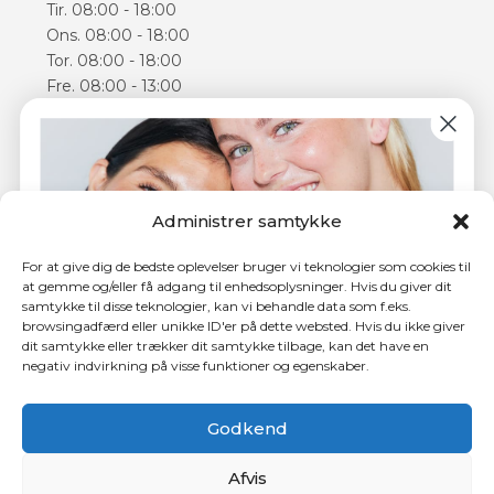
Tir. 08:00 - 18:00
Ons. 08:00 - 18:00
Tor. 08:00 - 18:00
Fre. 08:00 - 13:00
Lør. 09:00 - 14:00
Åbningstiderne kan varierer
Følg os
Administrer samtykke
Facebook
Instagram
For at give dig de bedste oplevelser bruger vi teknologier som cookies til
at gemme og/eller få adgang til enhedsoplysninger. Hvis du giver dit
samtykke til disse teknologier, kan vi behandle data som f.eks.
browsingadfærd eller unikke ID'er på dette websted. Hvis du ikke giver
dit samtykke eller trækker dit samtykke tilbage, kan det have en
negativ indvirkning på visse funktioner og egenskaber.
4,5 ud af 5 stjerner hos Trustpilot
Tilmeld dig nyhedsbrevet og få
150 kr.
i rabat på din
første behandling.
Godkend
Afvis