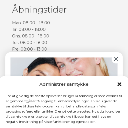
Åbningstider
Man. 08:00 - 18:00
Tir. 08:00 - 18:00
Ons. 08:00 - 18:00
Tor. 08:00 - 18:00
Fre. 08:00 - 13:00
Lør. 09:00 - 14:00
Åbningstiderne kan varierer
Følg os
Administrer samtykke
Facebook
Instagram
For at give dig de bedste oplevelser bruger vi teknologier som cookies til
at gemme og/eller få adgang til enhedsoplysninger. Hvis du giver dit
samtykke til disse teknologier, kan vi behandle data som f.eks.
browsingadfærd eller unikke ID'er på dette websted. Hvis du ikke giver
dit samtykke eller trækker dit samtykke tilbage, kan det have en
negativ indvirkning på visse funktioner og egenskaber.
4,5 ud af 5 stjerner hos Trustpilot
Tilmeld dig nyhedsbrevet og få
150 kr.
i rabat på din