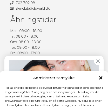
702 702 98
skinclub@duwald.dk
Åbningstider
Man. 08:00 - 18:00
Tir. 08:00 - 18:00
Ons. 08:00 - 18:00
Tor. 08:00 - 18:00
Fre. 08:00 - 13:00
Lør. 09:00 - 14:00
Åbningstiderne kan varierer
Følg os
Administrer samtykke
Facebook
For at give dig de bedste oplevelser bruger vi teknologier som cookies til
Instagram
at gemme og/eller få adgang til enhedsoplysninger. Hvis du giver dit
samtykke til disse teknologier, kan vi behandle data som f.eks.
browsingadfærd eller unikke ID'er på dette websted. Hvis du ikke giver
dit samtykke eller trækker dit samtykke tilbage, kan det have en