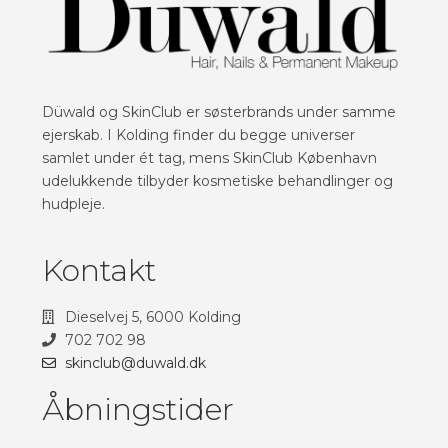
Düwald og SkinClub er søsterbrands under samme
ejerskab. I Kolding finder du begge universer
samlet under ét tag, mens SkinClub København
udelukkende tilbyder kosmetiske behandlinger og
hudpleje.
Kontakt
Dieselvej 5, 6000 Kolding
702 702 98
skinclub@duwald.dk
Åbningstider