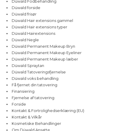
Düwald Fodbehandling
Düwald forside
Düwald frisør
Düwald Hair extensions gammel
Düwald Hair extensions typer
Düwald Hairextensions
Düwald Negle
Düwald Permanent Makeup Bryn
Düwald Permanent Makeup Eyeliner
Düwald Permanent Makeup læber
Düwald Spraytan
Düwald Tatoveringsfjernelse
Düwald voks behandling
Få fjernet din tatovering
Finansiering
Fjernelse af tatovering
Forside
Kontakt & Fortrolighedserklæring (EU)
Kontakt & Vilkår
Kosmetiske Behandlinger
Om Düwald Ansatte