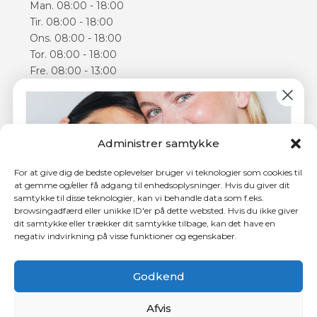
Man. 08:00 - 18:00
Tir. 08:00 - 18:00
Ons. 08:00 - 18:00
Tor. 08:00 - 18:00
Fre. 08:00 - 13:00
Lør. 09:00 - 14:00
Åbningstiderne kan varierer
Følg os
Administrer samtykke
Facebook
For at give dig de bedste oplevelser bruger vi teknologier som cookies til
Instagram
at gemme og/eller få adgang til enhedsoplysninger. Hvis du giver dit
samtykke til disse teknologier, kan vi behandle data som f.eks.
browsingadfærd eller unikke ID'er på dette websted. Hvis du ikke giver
dit samtykke eller trækker dit samtykke tilbage, kan det have en
negativ indvirkning på visse funktioner og egenskaber.
4,5 ud af 5 stjerner hos Trustpilot
Tilmeld dig nyhedsbrevet og få
150 kr.
i rabat på din
første behandling.
Godkend
Afvis