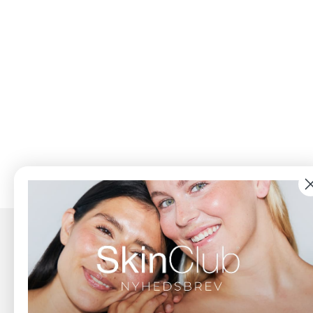
Kont
Dieselv
702 70