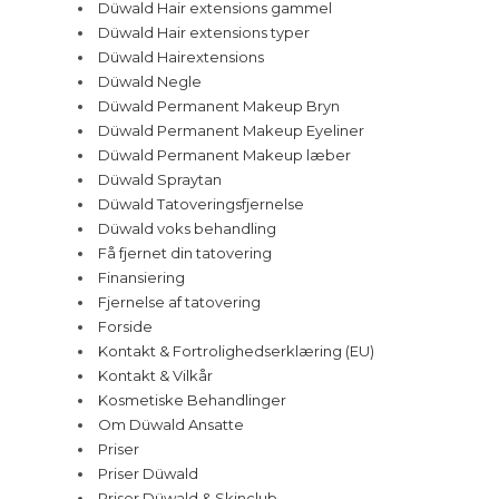
Düwald Hair extensions gammel
Düwald Hair extensions typer
Düwald Hairextensions
Düwald Negle
Düwald Permanent Makeup Bryn
Düwald Permanent Makeup Eyeliner
Düwald Permanent Makeup læber
Düwald Spraytan
Düwald Tatoveringsfjernelse
Düwald voks behandling
Få fjernet din tatovering
Finansiering
Fjernelse af tatovering
Forside
Kontakt & Fortrolighedserklæring (EU)
Kontakt & Vilkår
Kosmetiske Behandlinger
Om Düwald Ansatte
Priser
Priser Düwald
Priser Düwald & Skinclub