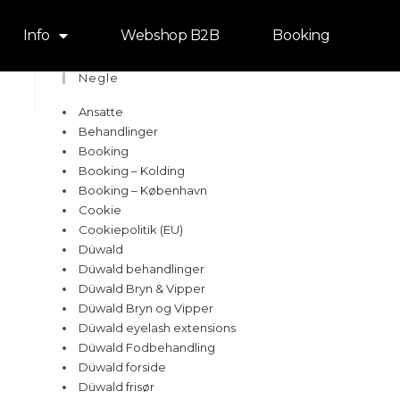
Info
Webshop B2B
Booking
Negle
Ansatte
Behandlinger
Booking
Booking – Kolding
Booking – København
Cookie
Cookiepolitik (EU)
Düwald
Düwald behandlinger
Düwald Bryn & Vipper
Düwald Bryn og Vipper
Düwald eyelash extensions
Düwald Fodbehandling
Düwald forside
Düwald frisør