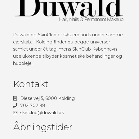
Düwald og SkinClub er søsterbrands under samme
ejerskab. I Kolding finder du begge universer
samlet under ét tag, mens SkinClub København
udelukkende tilbyder kosmetiske behandlinger og
hudpleje.
Kontakt
Dieselvej 5, 6000 Kolding
702 702 98
skinclub@duwald.dk
Åbningstider