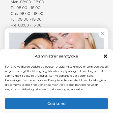
Man. 08:00 - 18:00
Tir. 08:00 - 18:00
Ons. 08:00 - 18:00
Tor. 08:00 - 18:00
Fre. 08:00 - 13:00
Lør. 09:00 - 14:00
Åbningstiderne kan varierer
Følg os
Administrer samtykke
Facebook
Instagram
For at give dig de bedste oplevelser bruger vi teknologier som cookies til
at gemme og/eller få adgang til enhedsoplysninger. Hvis du giver dit
samtykke til disse teknologier, kan vi behandle data som f.eks.
browsingadfærd eller unikke ID'er på dette websted. Hvis du ikke giver
dit samtykke eller trækker dit samtykke tilbage, kan det have en
negativ indvirkning på visse funktioner og egenskaber.
4,5 ud af 5 stjerner hos Trustpilot
Tilmeld dig nyhedsbrevet og få
150 kr.
i rabat på din
første behandling.
Godkend