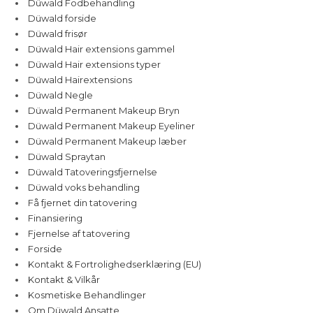
Düwald Fodbehandling
Düwald forside
Düwald frisør
Düwald Hair extensions gammel
Düwald Hair extensions typer
Düwald Hairextensions
Düwald Negle
Düwald Permanent Makeup Bryn
Düwald Permanent Makeup Eyeliner
Düwald Permanent Makeup læber
Düwald Spraytan
Düwald Tatoveringsfjernelse
Düwald voks behandling
Få fjernet din tatovering
Finansiering
Fjernelse af tatovering
Forside
Kontakt & Fortrolighedserklæring (EU)
Kontakt & Vilkår
Kosmetiske Behandlinger
Om Düwald Ansatte