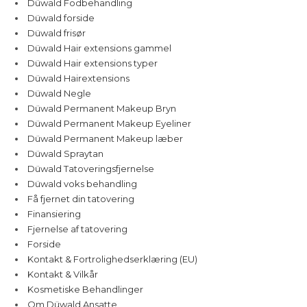
Düwald Fodbehandling
Düwald forside
Düwald frisør
Düwald Hair extensions gammel
Düwald Hair extensions typer
Düwald Hairextensions
Düwald Negle
Düwald Permanent Makeup Bryn
Düwald Permanent Makeup Eyeliner
Düwald Permanent Makeup læber
Düwald Spraytan
Düwald Tatoveringsfjernelse
Düwald voks behandling
Få fjernet din tatovering
Finansiering
Fjernelse af tatovering
Forside
Kontakt & Fortrolighedserklæring (EU)
Kontakt & Vilkår
Kosmetiske Behandlinger
Om Düwald Ansatte