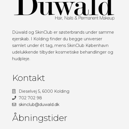
Düwald og SkinClub er søsterbrands under samme
ejerskab. I Kolding finder du begge universer
samlet under ét tag, mens SkinClub København
udelukkende tilbyder kosmetiske behandlinger og
hudpleje.
Kontakt
Dieselvej 5, 6000 Kolding
702 702 98
skinclub@duwald.dk
Åbningstider