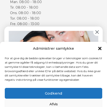
Man. 08:00 - 18:00
Tir. 08:00 - 18:00
Ons. 08:00 - 18:00
Tor. 08:00 - 18:00
Fre. 08:00 - 13:00
Lør. 09:00 - 14:00
Åbningstiderne kan varierer
Følg os
Administrer samtykke
Facebook
For at give dig de bedste oplevelser bruger vi teknologier som cookies til
Instagram
at gemme og/eller få adgang til enhedsoplysninger. Hvis du giver dit
samtykke til disse teknologier, kan vi behandle data som f.eks.
browsingadfærd eller unikke ID'er på dette websted. Hvis du ikke giver
dit samtykke eller trækker dit samtykke tilbage, kan det have en
negativ indvirkning på visse funktioner og egenskaber.
4,5 ud af 5 stjerner hos Trustpilot
Tilmeld dig nyhedsbrevet og få
150 kr.
i rabat på din
første behandling.
Godkend
Afvis