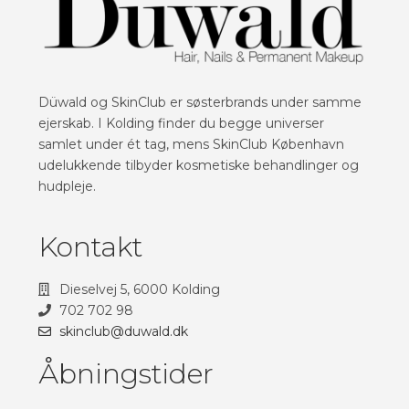
Düwald og SkinClub er søsterbrands under samme
ejerskab. I Kolding finder du begge universer
samlet under ét tag, mens SkinClub København
udelukkende tilbyder kosmetiske behandlinger og
hudpleje.
Kontakt
Dieselvej 5, 6000 Kolding
702 702 98
skinclub@duwald.dk
Åbningstider