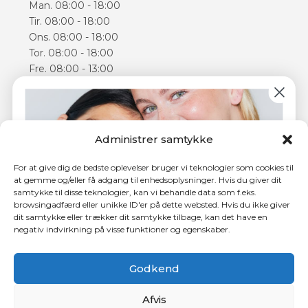
Man. 08:00 - 18:00
Tir. 08:00 - 18:00
Ons. 08:00 - 18:00
Tor. 08:00 - 18:00
Fre. 08:00 - 13:00
Lør. 09:00 - 14:00
Åbningstiderne kan varierer
Følg os
Administrer samtykke
Facebook
For at give dig de bedste oplevelser bruger vi teknologier som cookies til
Instagram
at gemme og/eller få adgang til enhedsoplysninger. Hvis du giver dit
samtykke til disse teknologier, kan vi behandle data som f.eks.
browsingadfærd eller unikke ID'er på dette websted. Hvis du ikke giver
dit samtykke eller trækker dit samtykke tilbage, kan det have en
negativ indvirkning på visse funktioner og egenskaber.
4,5 ud af 5 stjerner hos Trustpilot
Tilmeld dig nyhedsbrevet og få
150 kr.
i rabat på din
første behandling.
Godkend
Afvis