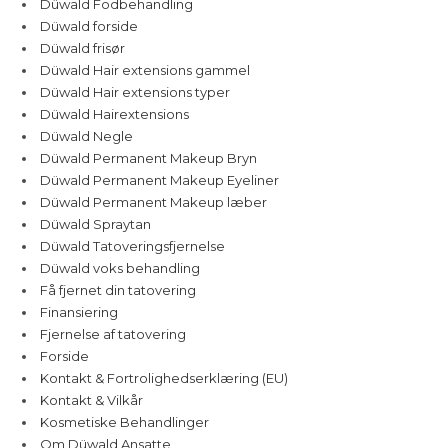
Düwald Fodbehandling
Düwald forside
Düwald frisør
Düwald Hair extensions gammel
Düwald Hair extensions typer
Düwald Hairextensions
Düwald Negle
Düwald Permanent Makeup Bryn
Düwald Permanent Makeup Eyeliner
Düwald Permanent Makeup læber
Düwald Spraytan
Düwald Tatoveringsfjernelse
Düwald voks behandling
Få fjernet din tatovering
Finansiering
Fjernelse af tatovering
Forside
Kontakt & Fortrolighedserklæring (EU)
Kontakt & Vilkår
Kosmetiske Behandlinger
Om Düwald Ansatte